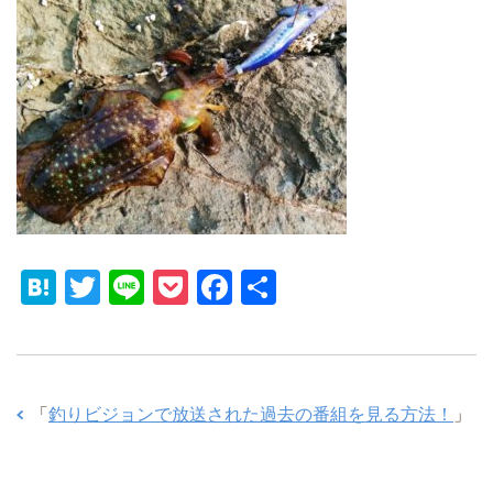
H
T
Li
P
F
共
at
wi
n
o
a
有
e
tt
e
ck
c
n
er
et
e
「
釣りビジョンで放送された過去の番組を見る方法！
」
a
b
o