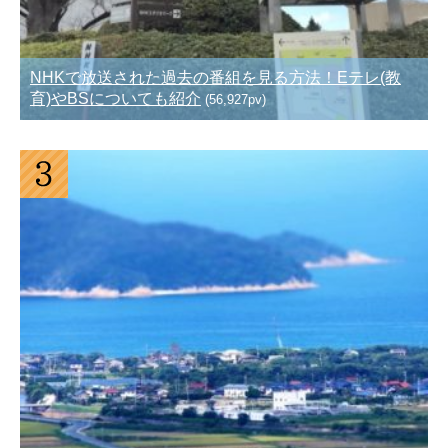
NHKで放送された過去の番組を見る方法！Eテレ(教
育)やBSについても紹介
(56,927pv)