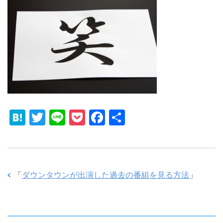
H
T
Li
P
F
共
at
wi
n
o
a
有
e
tt
e
ck
c
n
er
et
e
「
ダウンタウンが出演した過去の番組を見る方法
」
a
b
o
o